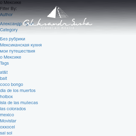
о Мексике
Filter By:
Author
Александр Суша
Category
Без рубрики
Мексиканская кухня
мои путешествия
о Мексике
Tags
at&t
bait
coco bongo
dia de los muertos
holbox
isla de las muñecas
las colorados
mexico
Movistar
oxxocel
sal sol