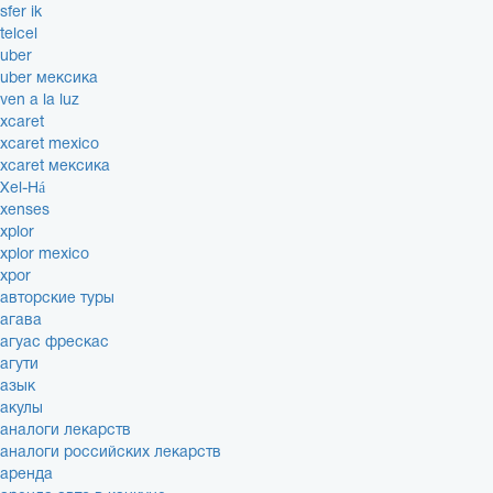
sfer ik
telcel
uber
uber мексика
ven a la luz
xcaret
xcaret mexico
xcaret мексика
Xel-Há
xenses
xplor
xplor mexico
xpor
авторские туры
агава
агуас фрескас
агути
азык
акулы
аналоги лекарств
аналоги российских лекарств
аренда