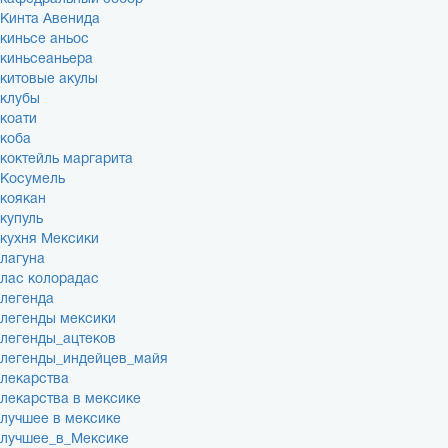
Кинта Авенида
киньсе аньос
киньсеаньера
китовые акулы
клубы
коати
коба
коктейль маргарита
Косумель
коякан
купуль
кухня Мексики
лагуна
лас колорадас
легенда
легенды мексики
легенды_ацтеков
легенды_индейцев_майя
лекарства
лекарства в мексике
лучшее в мексике
лучшее_в_Мексике