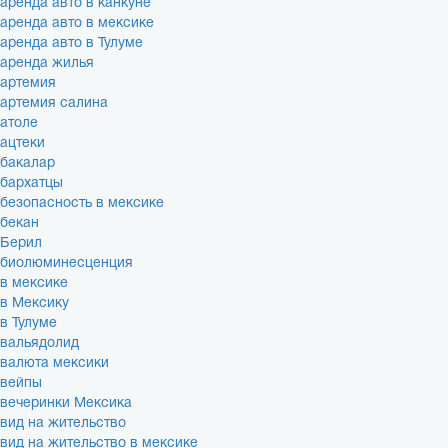
аренда авто в канкуне
аренда авто в мексике
аренда авто в Тулуме
аренда жилья
артемия
артемия салина
атоле
ацтеки
бакалар
бархатцы
безопасность в мексике
бекан
Берил
биолюминесценция
в мексике
в Мексику
в Тулуме
вальядолид
валюта мексики
вейпы
вечеринки Мексика
вид на жительство
вид на жительство в мексике