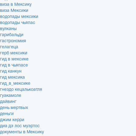
виза в Мексику
виза Мексики
водопады мексики
водопады чьяпас
вулканы
гарибальди
гастрономия
гелагеца
герб мексики
гид в мексике
гид в чьяпасе
гид канкун
гид мексика
гид_в_мексике
гнездо кецалькоатля
гуакамоле
дайвинг
день мертвых
деньги
джим керри
диа дэ лос муэртос
документы в Мексику