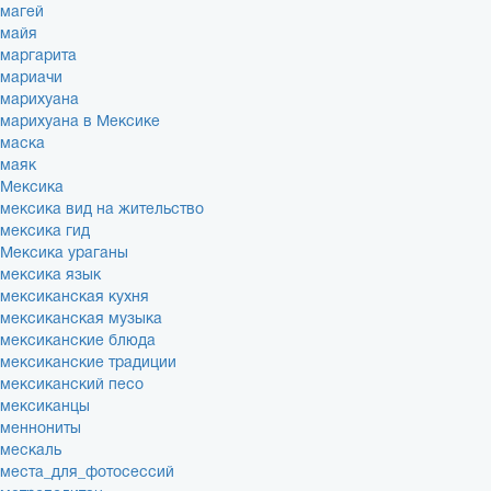
магей
майя
маргарита
мариачи
марихуана
марихуана в Мексике
маска
маяк
Мексика
мексика вид на жительство
мексика гид
Мексика ураганы
мексика язык
мексиканская кухня
мексиканская музыка
мексиканские блюда
мексиканские традиции
мексиканский песо
мексиканцы
меннониты
мескаль
места_для_фотосессий