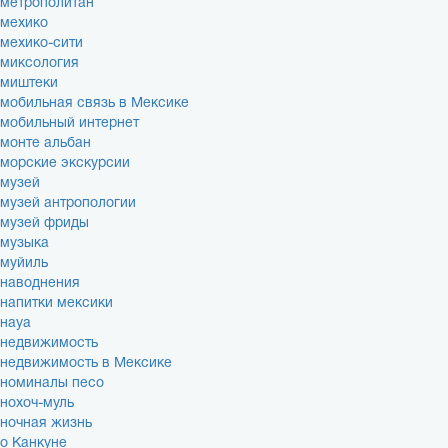
метрополитан
мехико
мехико-сити
миксология
миштеки
мобильная связь в Мексике
мобильный интернет
монте альбан
морские экскурсии
музей
музей антропологии
музей фриды
музыка
муйиль
наводнения
напитки мексики
науа
недвижимость
недвижимость в Мексике
номиналы песо
нохоч-муль
ночная жизнь
о Канкуне