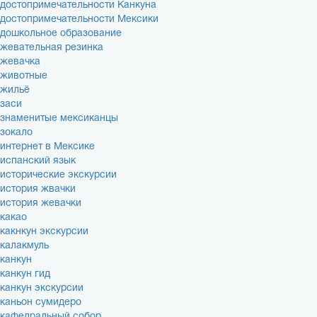
достопримечательности Канкуна
достопримечательности Мексики
дошкольное образование
жевательная резинка
жевачка
животные
жильё
заси
знаменитые мексиканцы
зокало
интернет в Мексике
испанский язык
исторические экскурсии
история жвачки
история жевачки
какао
какнкун экскурсии
калакмуль
канкун
канкун гид
канкун экскурсии
каньон сумидеро
кафедральный собор