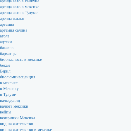
аренда авто в канкуне
аренда авто в мексике
аренда авто в Тулуме
аренда жилья
артемия
артемия салина
атоле
ацтеки
бакалар
бархатцы
безопасность в мексике
бекан
Берил
биолюминесценция
в мексике
в Мексику
в Тулуме
вальядолид
валюта мексики
вейпы
вечеринки Мексика
вид на жительство
вид на жительство в мексике