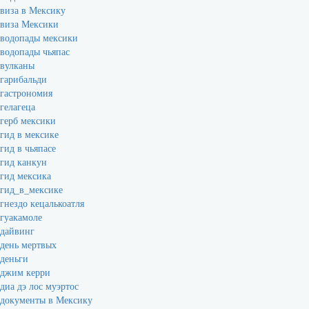
виза в Мексику
виза Мексики
водопады мексики
водопады чьяпас
вулканы
гарибальди
гастрономия
гелагеца
герб мексики
гид в мексике
гид в чьяпасе
гид канкун
гид мексика
гид_в_мексике
гнездо кецалькоатля
гуакамоле
дайвинг
день мертвых
деньги
джим керри
диа дэ лос муэртос
документы в Мексику