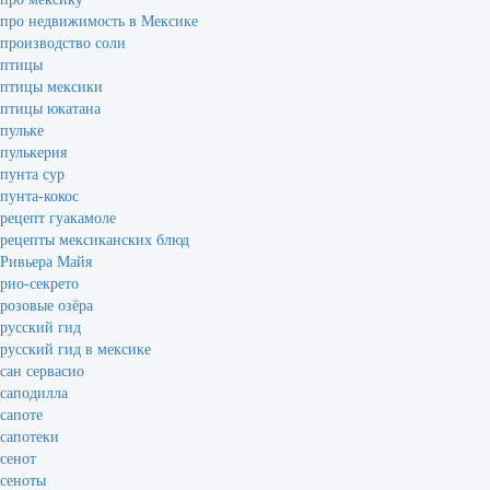
про недвижимость в Мексике
производство соли
птицы
птицы мексики
птицы юкатана
пульке
пулькерия
пунта сур
пунта-кокос
рецепт гуакамоле
рецепты мексиканских блюд
Ривьера Майя
рио-секрето
розовые озёра
русский гид
русский гид в мексике
сан сервасио
саподилла
сапоте
сапотеки
сенот
сеноты