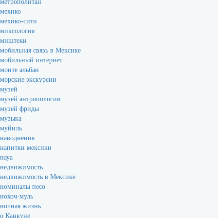
метрополитан
мехико
мехико-сити
миксология
миштеки
мобильная связь в Мексике
мобильный интернет
монте альбан
морские экскурсии
музей
музей антропологии
музей фриды
музыка
муйиль
наводнения
напитки мексики
науа
недвижимость
недвижимость в Мексике
номиналы песо
нохоч-муль
ночная жизнь
о Канкуне