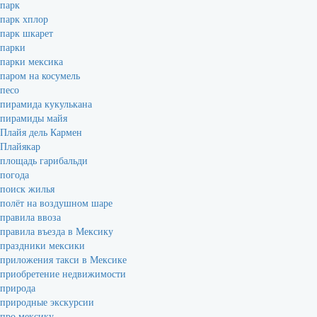
парк
парк хплор
парк шкарет
парки
парки мексика
паром на косумель
песо
пирамида кукулькана
пирамиды майя
Плайя дель Кармен
Плайякар
площадь гарибальди
погода
поиск жилья
полёт на воздушном шаре
правила ввоза
правила въезда в Мексику
праздники мексики
приложения такси в Мексике
приобретение недвижимости
природа
природные экскурсии
про мексику