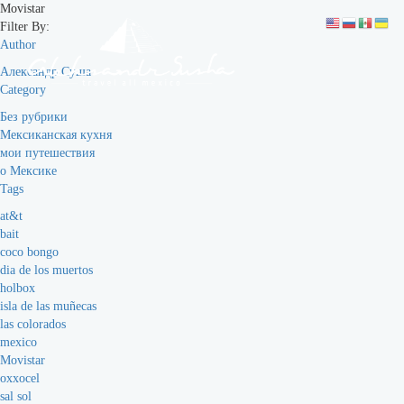
Movistar
Filter By:
Author
Александр Суша
Category
Без рубрики
Мексиканская кухня
мои путешествия
о Мексике
Tags
at&t
bait
coco bongo
dia de los muertos
holbox
isla de las muñecas
las colorados
mexico
Movistar
oxxocel
sal sol