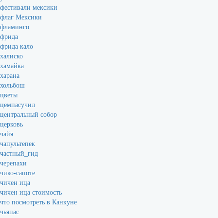
фестивали мексики
флаг Мексики
фламинго
фрида
фрида кало
халиско
хамайка
харана
хольбош
цветы
цемпасучил
центральный собор
церковь
чайя
чапультепек
частный_гид
черепахи
чико-сапоте
чичен ица
чичен ица стоимость
что посмотреть в Канкуне
чьяпас