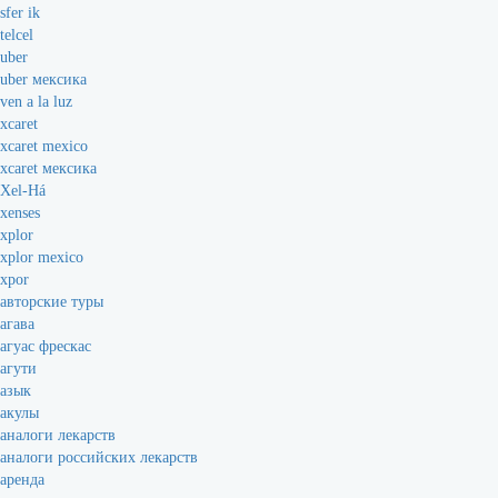
sfer ik
telcel
uber
uber мексика
ven a la luz
xcaret
xcaret mexico
xcaret мексика
Xel-Há
xenses
xplor
xplor mexico
xpor
авторские туры
агава
агуас фрескас
агути
азык
акулы
аналоги лекарств
аналоги российских лекарств
аренда