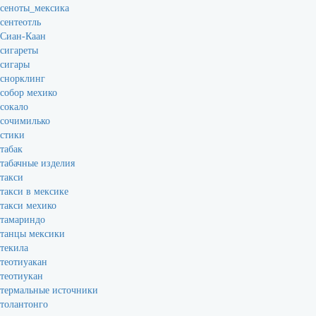
сеноты_мексика
сентеотль
Сиан-Каан
сигареты
сигары
снорклинг
собор мехико
сокало
сочимилько
стики
табак
табачные изделия
такси
такси в мексике
такси мехико
тамариндо
танцы мексики
текила
теотиуакан
теотиукан
термальные источники
толантонго