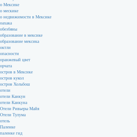
о Мексике
о мескике
о недвижимости в Мексике
оахака
обезбяны
образование в мексике
образование мексика
октли
опасности
оранжевый цвет
орчата
остров в Мексике
остров кукол
остров Хольбош
отели
отели Канкун
отели Канкуна
Отели Ривьеры Майя
Отели Тулума
отель
Паленке
паленке гид