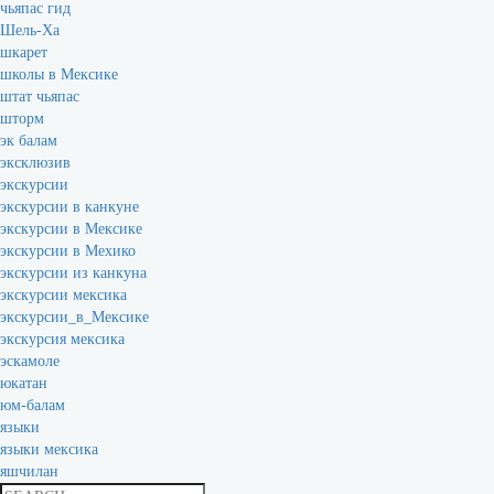
чьяпас гид
Шель-Ха
шкарет
школы в Мексике
штат чьяпас
шторм
эк балам
эксклюзив
экскурсии
экскурсии в канкуне
экскурсии в Мексике
экскурсии в Мехико
экскурсии из канкуна
экскурсии мексика
экскурсии_в_Мексике
экскурсия мексика
эскамоле
юкатан
юм-балам
языки
языки мексика
яшчилан