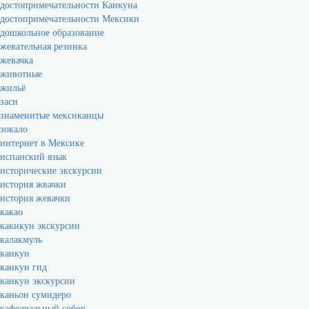
достопримечательности Канкуна
достопримечательности Мексики
дошкольное образование
жевательная резинка
жевачка
животные
жильё
заси
знаменитые мексиканцы
зокало
интернет в Мексике
испанский язык
исторические экскурсии
история жвачки
история жевачки
какао
какнкун экскурсии
калакмуль
канкун
канкун гид
канкун экскурсии
каньон сумидеро
кафедральный собор