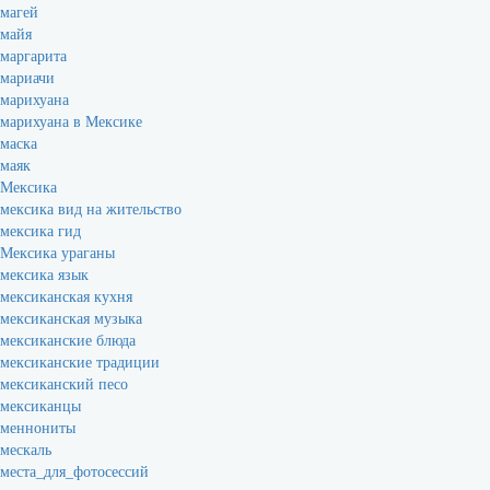
магей
майя
маргарита
мариачи
марихуана
марихуана в Мексике
маска
маяк
Мексика
мексика вид на жительство
мексика гид
Мексика ураганы
мексика язык
мексиканская кухня
мексиканская музыка
мексиканские блюда
мексиканские традиции
мексиканский песо
мексиканцы
меннониты
мескаль
места_для_фотосессий