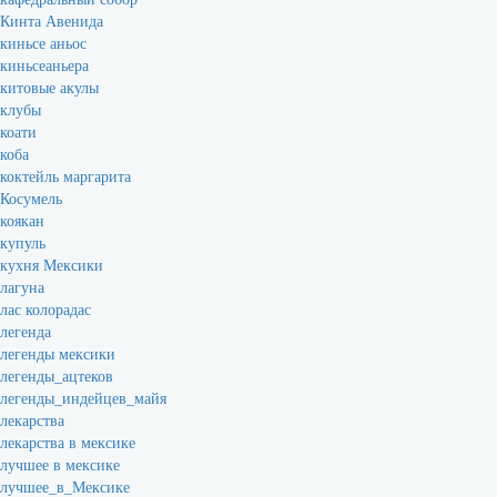
Кинта Авенида
киньсе аньос
киньсеаньера
китовые акулы
клубы
коати
коба
коктейль маргарита
Косумель
коякан
купуль
кухня Мексики
лагуна
лас колорадас
легенда
легенды мексики
легенды_ацтеков
легенды_индейцев_майя
лекарства
лекарства в мексике
лучшее в мексике
лучшее_в_Мексике