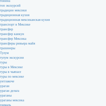
тонина
топ экскурсий
традиции мексики
традиционная кухня
традиционная мексиканская кухня
транспорт в Мексике
трансфер
трансфер канкун
трансфер Мексика
трансферы ривьера майя
трахинеры
Тулум
тулум экскурсии
туры
туры в Мексике
туры в чьяпасе
туры по мексике
уитлакоче
ураган
ураган дельта
ураганы
ураганы мексика
ушмаль