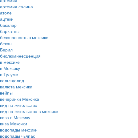
артемия
артемия салина
атоле
ацтеки
бакалар
бархатцы
безопасность в мексике
бекан
Берил
биолюминесценция
в мексике
в Мексику
в Тулуме
вальядолид
валюта мексики
вейпы
вечеринки Мексика
вид на жительство
вид на жительство в мексике
виза в Мексику
виза Мексики
водопады мексики
водопады чьяпас