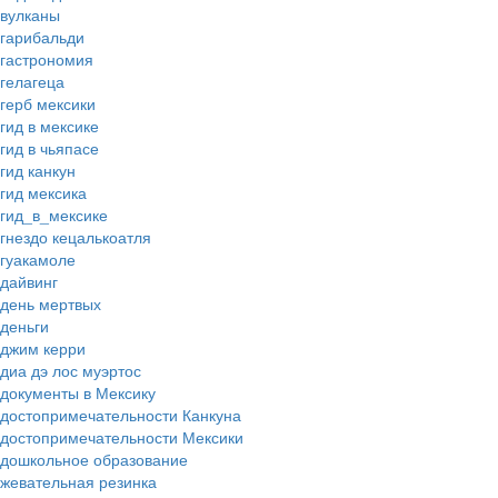
вулканы
гарибальди
гастрономия
гелагеца
герб мексики
гид в мексике
гид в чьяпасе
гид канкун
гид мексика
гид_в_мексике
гнездо кецалькоатля
гуакамоле
дайвинг
день мертвых
деньги
джим керри
диа дэ лос муэртос
документы в Мексику
достопримечательности Канкуна
достопримечательности Мексики
дошкольное образование
жевательная резинка