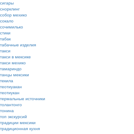
сигары
снорклинг
собор мехико
сокало
сочимилько
стики
табак
табачные изделия
такси
такси в мексике
такси мехико
тамариндо
танцы мексики
текила
теотиуакан
теотиукан
термальные источники
толантонго
тонина
топ экскурсий
традиции мексики
традиционная кухня