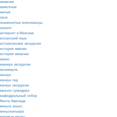
жевачка
животные
жильё
заси
знаменитые мексиканцы
зокало
интернет в Мексике
испанский язык
исторические экскурсии
история жвачки
история жевачки
какао
какнкун экскурсии
калакмуль
канкун
канкун гид
канкун экскурсии
каньон сумидеро
кафедральный собор
Кинта Авенида
киньсе аньос
киньсеаньера
китовые акулы