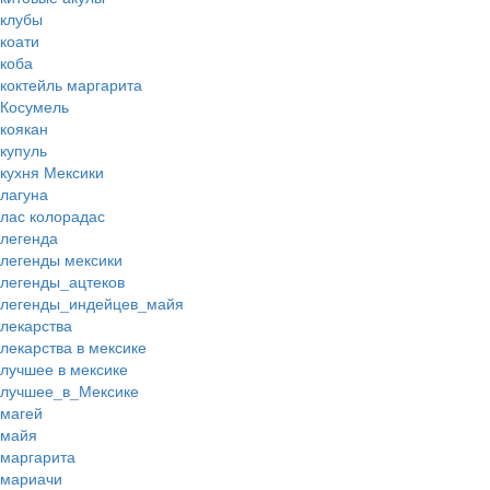
клубы
коати
коба
коктейль маргарита
Косумель
коякан
купуль
кухня Мексики
лагуна
лас колорадас
легенда
легенды мексики
легенды_ацтеков
легенды_индейцев_майя
лекарства
лекарства в мексике
лучшее в мексике
лучшее_в_Мексике
магей
майя
маргарита
мариачи