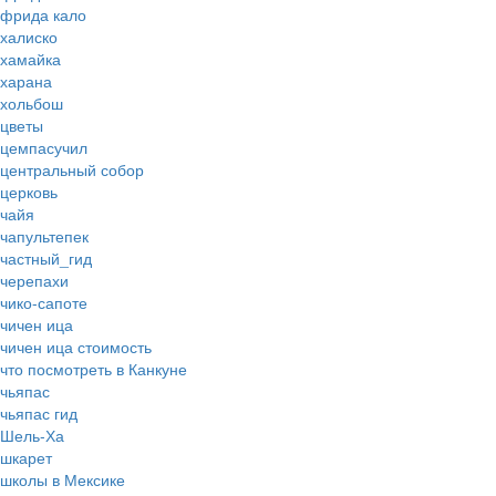
фрида кало
халиско
хамайка
харана
хольбош
цветы
цемпасучил
центральный собор
церковь
чайя
чапультепек
частный_гид
черепахи
чико-сапоте
чичен ица
чичен ица стоимость
что посмотреть в Канкуне
чьяпас
чьяпас гид
Шель-Ха
шкарет
школы в Мексике