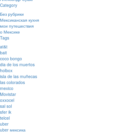
Category
Без рубрики
Мексиканская кухня
мои путешествия
о Мексике
Tags
at&t
bait
coco bongo
dia de los muertos
holbox
isla de las muñecas
las colorados
mexico
Movistar
oxxocel
sal sol
sfer ik
telcel
uber
uber мексика