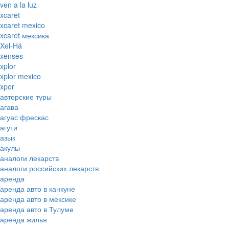
ven a la luz
xcaret
xcaret mexico
xcaret мексика
Xel-Há
xenses
xplor
xplor mexico
xpor
авторские туры
агава
агуас фрескас
агути
азык
акулы
аналоги лекарств
аналоги российских лекарств
аренда
аренда авто в канкуне
аренда авто в мексике
аренда авто в Тулуме
аренда жилья