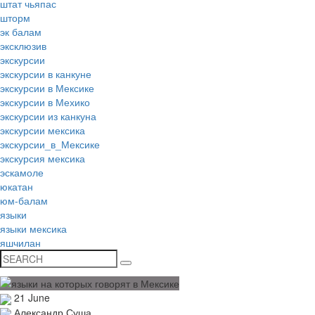
штат чьяпас
шторм
эк балам
эксклюзив
экскурсии
экскурсии в канкуне
экскурсии в Мексике
экскурсии в Мехико
экскурсии из канкуна
экскурсии мексика
экскурсии_в_Мексике
экскурсия мексика
эскамоле
юкатан
юм-балам
языки
языки мексика
яшчилан
21 June
Александр Суша