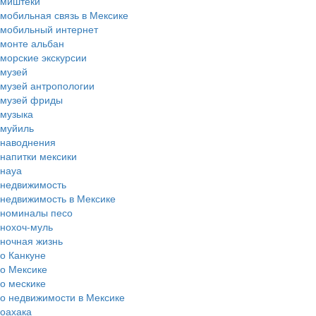
миштеки
мобильная связь в Мексике
мобильный интернет
монте альбан
морские экскурсии
музей
музей антропологии
музей фриды
музыка
муйиль
наводнения
напитки мексики
науа
недвижимость
недвижимость в Мексике
номиналы песо
нохоч-муль
ночная жизнь
о Канкуне
о Мексике
о мескике
о недвижимости в Мексике
оахака