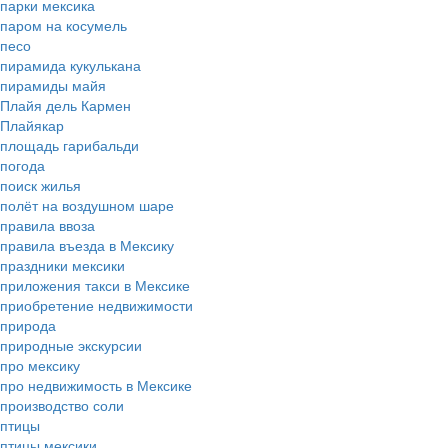
парки мексика
паром на косумель
песо
пирамида кукулькана
пирамиды майя
Плайя дель Кармен
Плайякар
площадь гарибальди
погода
поиск жилья
полёт на воздушном шаре
правила ввоза
правила въезда в Мексику
праздники мексики
приложения такси в Мексике
приобретение недвижимости
природа
природные экскурсии
про мексику
про недвижимость в Мексике
производство соли
птицы
птицы мексики