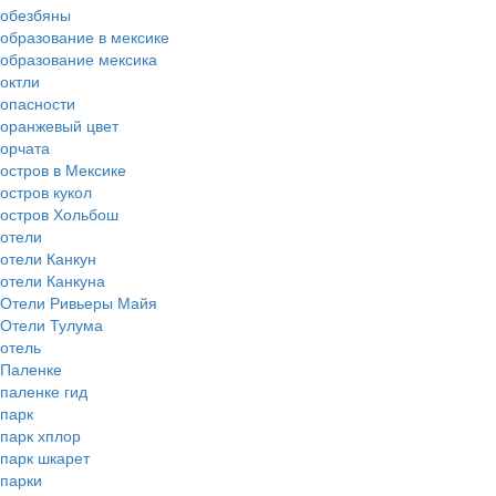
обезбяны
образование в мексике
образование мексика
октли
опасности
оранжевый цвет
орчата
остров в Мексике
остров кукол
остров Хольбош
отели
отели Канкун
отели Канкуна
Отели Ривьеры Майя
Отели Тулума
отель
Паленке
паленке гид
парк
парк хплор
парк шкарет
парки