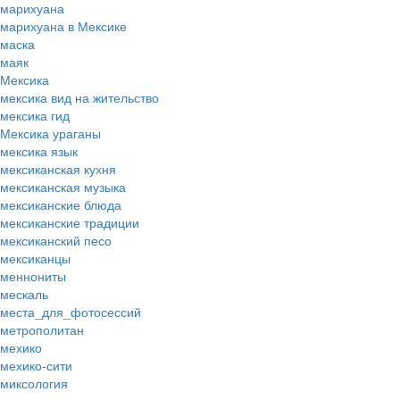
марихуана
марихуана в Мексике
маска
маяк
Мексика
мексика вид на жительство
мексика гид
Мексика ураганы
мексика язык
мексиканская кухня
мексиканская музыка
мексиканские блюда
мексиканские традиции
мексиканский песо
мексиканцы
меннониты
мескаль
места_для_фотосессий
метрополитан
мехико
мехико-сити
миксология