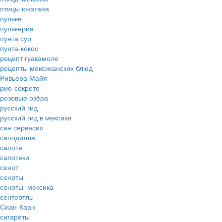
птицы юкатана
пульке
пулькерия
пунта сур
пунта-кокос
рецепт гуакамоле
рецепты мексиканских блюд
Ривьера Майя
рио-секрето
розовые озёра
русский гид
русский гид в мексике
сан сервасио
саподилла
сапоте
сапотеки
сенот
сеноты
сеноты_мексика
сентеотль
Сиан-Каан
сигареты