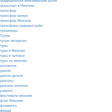
традиционная мексиканская кухня
транспорт в Мексике
трансфер
трансфер канкун
трансфер Мексика
трансферы ривьера майя
трахинеры
Тулум
тулум экскурсии
туры
туры в Мексике
туры в чьяпасе
туры по мексике
уитлакоче
ураган
ураган дельта
ураганы
ураганы мексика
ушмаль
фестивали мексики
флаг Мексики
фламинго
фрида