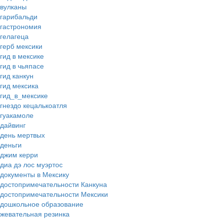
вулканы
гарибальди
гастрономия
гелагеца
герб мексики
гид в мексике
гид в чьяпасе
гид канкун
гид мексика
гид_в_мексике
гнездо кецалькоатля
гуакамоле
дайвинг
день мертвых
деньги
джим керри
диа дэ лос муэртос
документы в Мексику
достопримечательности Канкуна
достопримечательности Мексики
дошкольное образование
жевательная резинка