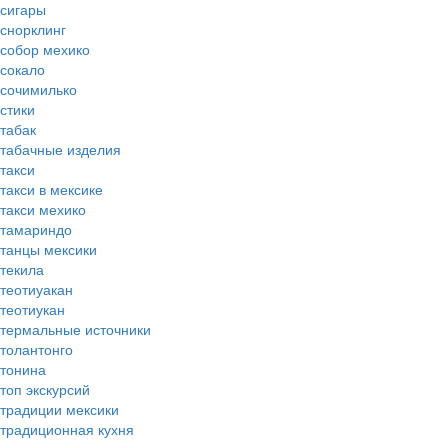
сигары
снорклинг
собор мехико
сокало
сочимилько
стики
табак
табачные изделия
такси
такси в мексике
такси мехико
тамариндо
танцы мексики
текила
теотиуакан
теотиукан
термальные источники
толантонго
тонина
топ экскурсий
традиции мексики
традиционная кухня