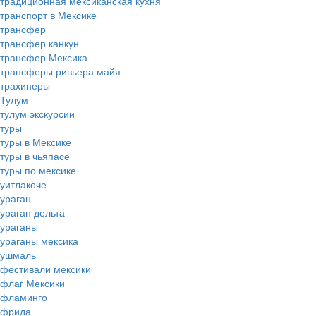
традиционная мексиканская кухня
транспорт в Мексике
трансфер
трансфер канкун
трансфер Мексика
трансферы ривьера майя
трахинеры
Тулум
тулум экскурсии
туры
туры в Мексике
туры в чьяпасе
туры по мексике
уитлакоче
ураган
ураган дельта
ураганы
ураганы мексика
ушмаль
фестивали мексики
флаг Мексики
фламинго
фрида