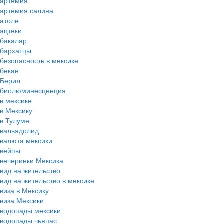
артемия
артемия салина
атоле
ацтеки
бакалар
бархатцы
безопасность в мексике
бекан
Берил
биолюминесценция
в мексике
в Мексику
в Тулуме
вальядолид
валюта мексики
вейпы
вечеринки Мексика
вид на жительство
вид на жительство в мексике
виза в Мексику
виза Мексики
водопады мексики
водопады чьяпас