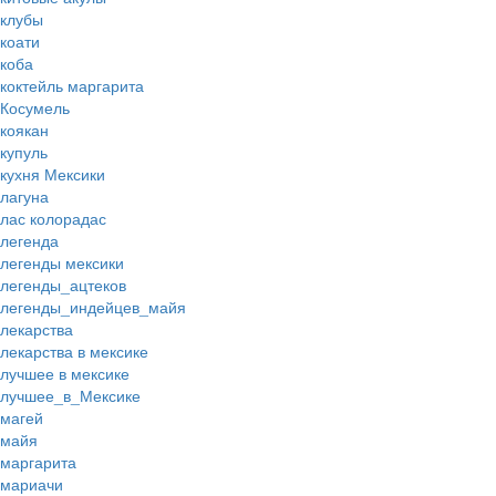
клубы
коати
коба
коктейль маргарита
Косумель
коякан
купуль
кухня Мексики
лагуна
лас колорадас
легенда
легенды мексики
легенды_ацтеков
легенды_индейцев_майя
лекарства
лекарства в мексике
лучшее в мексике
лучшее_в_Мексике
магей
майя
маргарита
мариачи