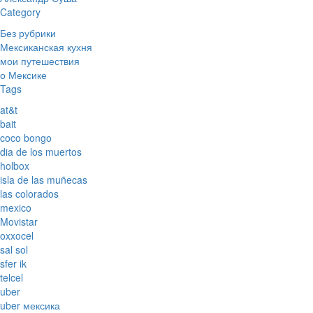
Category
Без рубрики
Мексиканская кухня
мои путешествия
о Мексике
Tags
at&t
bait
coco bongo
dia de los muertos
holbox
isla de las muñecas
las colorados
mexico
Movistar
oxxocel
sal sol
sfer ik
telcel
uber
uber мексика