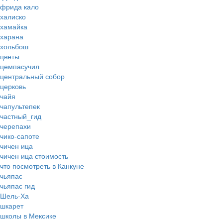
фрида кало
халиско
хамайка
харана
хольбош
цветы
цемпасучил
центральный собор
церковь
чайя
чапультепек
частный_гид
черепахи
чико-сапоте
чичен ица
чичен ица стоимость
что посмотреть в Канкуне
чьяпас
чьяпас гид
Шель-Ха
шкарет
школы в Мексике