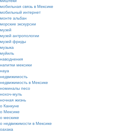
миштеки
мобильная связь в Мексике
мобильный интернет
монте альбан
морские экскурсии
музей
музей антропологии
музей фриды
музыка
муйиль
наводнения
напитки мексики
науа
недвижимость
недвижимость в Мексике
номиналы песо
нохоч-муль
ночная жизнь
о Канкуне
о Мексике
о мескике
о недвижимости в Мексике
оахака