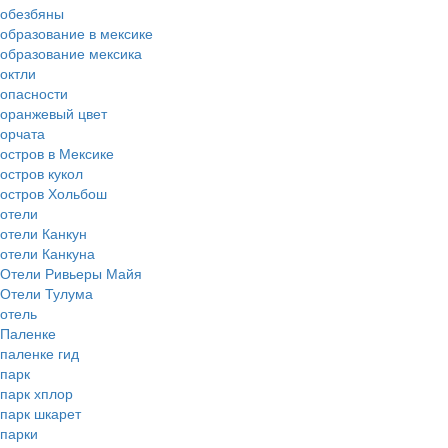
обезбяны
образование в мексике
образование мексика
октли
опасности
оранжевый цвет
орчата
остров в Мексике
остров кукол
остров Хольбош
отели
отели Канкун
отели Канкуна
Отели Ривьеры Майя
Отели Тулума
отель
Паленке
паленке гид
парк
парк хплор
парк шкарет
парки