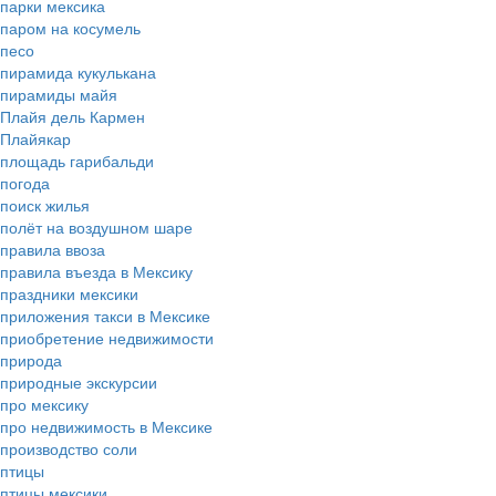
парки мексика
паром на косумель
песо
пирамида кукулькана
пирамиды майя
Плайя дель Кармен
Плайякар
площадь гарибальди
погода
поиск жилья
полёт на воздушном шаре
правила ввоза
правила въезда в Мексику
праздники мексики
приложения такси в Мексике
приобретение недвижимости
природа
природные экскурсии
про мексику
про недвижимость в Мексике
производство соли
птицы
птицы мексики