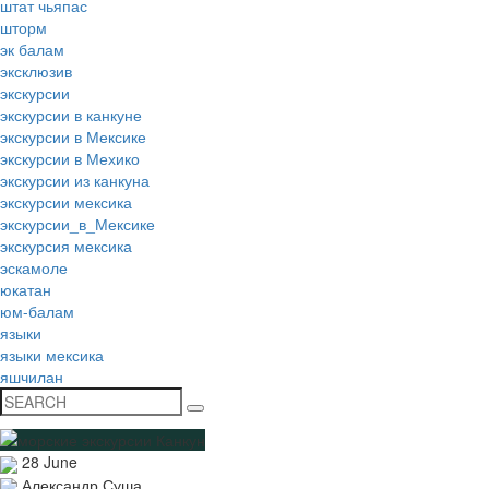
штат чьяпас
шторм
эк балам
эксклюзив
экскурсии
экскурсии в канкуне
экскурсии в Мексике
экскурсии в Мехико
экскурсии из канкуна
экскурсии мексика
экскурсии_в_Мексике
экскурсия мексика
эскамоле
юкатан
юм-балам
языки
языки мексика
яшчилан
28 June
Александр Суша