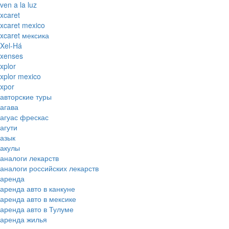
ven a la luz
xcaret
xcaret mexico
xcaret мексика
Xel-Há
xenses
xplor
xplor mexico
xpor
авторские туры
агава
агуас фрескас
агути
азык
акулы
аналоги лекарств
аналоги российских лекарств
аренда
аренда авто в канкуне
аренда авто в мексике
аренда авто в Тулуме
аренда жилья