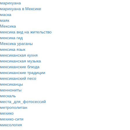
марихуана
марихуана в Мексике
маска
маяк
Мексика
мексика вид на жительство
мексика гид
Мексика ураганы
мексика язык
мексиканская кухня
мексиканская музыка
мексиканские блюда
мексиканские традиции
мексиканский песо
мексиканцы
меннониты
мескаль
места_для_фотосессий
метрополитан
мехико
мехико-сити
миксология