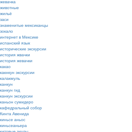
жевачка
животные
жильё
заси
знаменитые мексиканцы
зокало
интернет в Мексике
испанский язык
исторические экскурсии
история жвачки
история жевачки
какао
какнкун экскурсии
калакмуль
канкун
канкун гид
канкун экскурсии
каньон сумидеро
кафедральный собор
Кинта Авенида
киньсе аньос
киньсеаньера
китовые акулы