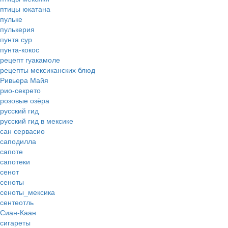
птицы юкатана
пульке
пулькерия
пунта сур
пунта-кокос
рецепт гуакамоле
рецепты мексиканских блюд
Ривьера Майя
рио-секрето
розовые озёра
русский гид
русский гид в мексике
сан сервасио
саподилла
сапоте
сапотеки
сенот
сеноты
сеноты_мексика
сентеотль
Сиан-Каан
сигареты