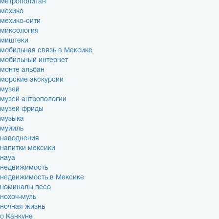
метрополитан
мехико
мехико-сити
миксология
миштеки
мобильная связь в Мексике
мобильный интернет
монте альбан
морские экскурсии
музей
музей антропологии
музей фриды
музыка
муйиль
наводнения
напитки мексики
науа
недвижимость
недвижимость в Мексике
номиналы песо
нохоч-муль
ночная жизнь
о Канкуне