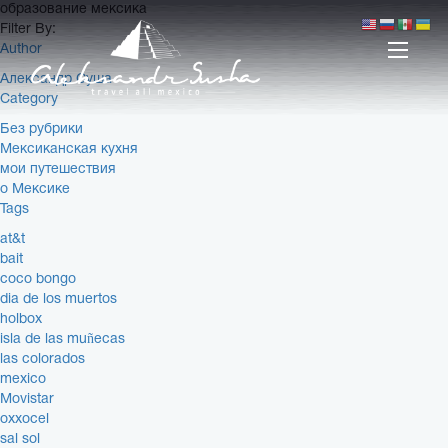
образование мексика
Filter By:
Author
Александр Суша
Category
Без рубрики
Мексиканская кухня
мои путешествия
о Мексике
Tags
at&t
bait
coco bongo
dia de los muertos
holbox
isla de las muñecas
las colorados
mexico
Movistar
oxxocel
sal sol