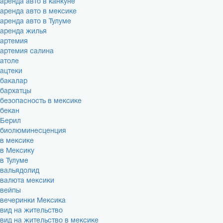
аренда авто в канкуне
аренда авто в мексике
аренда авто в Тулуме
аренда жилья
артемия
артемия салина
атоле
ацтеки
бакалар
бархатцы
безопасность в мексике
бекан
Берил
биолюминесценция
в мексике
в Мексику
в Тулуме
вальядолид
валюта мексики
вейпы
вечеринки Мексика
вид на жительство
вид на жительство в мексике