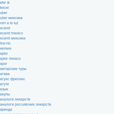
sfer ik
telcel
uber
uber мексика
ven a la luz
xcaret
xcaret mexico
xcaret мексика
Xel-Há
xenses
xplor
xplor mexico
xpor
авторские туры
агава
агуас фрескас
агути
азык
акулы
аналоги лекарств
аналоги российских лекарств
аренда