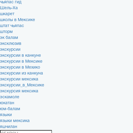
чьяпас гид
Шель-Ха
шкарет
школы в Мексике
штат чьяпас
шторм
эк балам
эксклюзив
экскурсии
экскурсии в канкуне
экскурсии в Мексике
экскурсии в Мехико
экскурсии из канкуна
экскурсии мексика
экскурсии_в_Мексике
экскурсия мексика
эскамоле
юкатан
юм-балам
языки
языки мексика
яшчилан