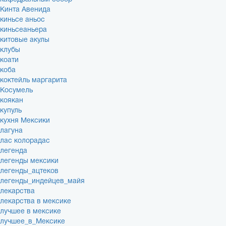
Кинта Авенида
киньсе аньос
киньсеаньера
китовые акулы
клубы
коати
коба
коктейль маргарита
Косумель
коякан
купуль
кухня Мексики
лагуна
лас колорадас
легенда
легенды мексики
легенды_ацтеков
легенды_индейцев_майя
лекарства
лекарства в мексике
лучшее в мексике
лучшее_в_Мексике