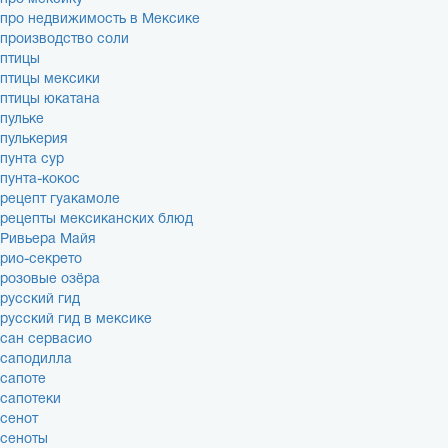
про недвижимость в Мексике
производство соли
птицы
птицы мексики
птицы юкатана
пульке
пулькерия
пунта сур
пунта-кокос
рецепт гуакамоле
рецепты мексиканских блюд
Ривьера Майя
рио-секрето
розовые озёра
русский гид
русский гид в мексике
сан сервасио
саподилла
сапоте
сапотеки
сенот
сеноты