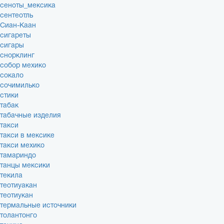
сеноты_мексика
сентеотль
Сиан-Каан
сигареты
сигары
снорклинг
собор мехико
сокало
сочимилько
стики
табак
табачные изделия
такси
такси в мексике
такси мехико
тамариндо
танцы мексики
текила
теотиуакан
теотиукан
термальные источники
толантонго