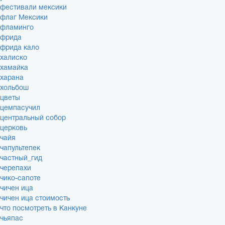
фестивали мексики
флаг Мексики
фламинго
фрида
фрида кало
халиско
хамайка
харана
хольбош
цветы
цемпасучил
центральный собор
церковь
чайя
чапультепек
частный_гид
черепахи
чико-сапоте
чичен ица
чичен ица стоимость
что посмотреть в Канкуне
чьяпас