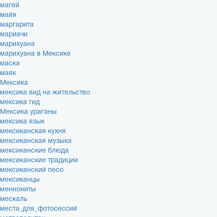
магей
майя
маргарита
мариачи
марихуана
марихуана в Мексике
маска
маяк
Мексика
мексика вид на жительство
мексика гид
Мексика ураганы
мексика язык
мексиканская кухня
мексиканская музыка
мексиканские блюда
мексиканские традиции
мексиканский песо
мексиканцы
меннониты
мескаль
места_для_фотосессий