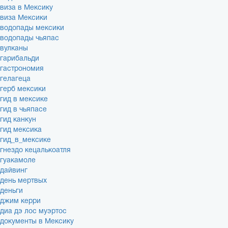
виза в Мексику
виза Мексики
водопады мексики
водопады чьяпас
вулканы
гарибальди
гастрономия
гелагеца
герб мексики
гид в мексике
гид в чьяпасе
гид канкун
гид мексика
гид_в_мексике
гнездо кецалькоатля
гуакамоле
дайвинг
день мертвых
деньги
джим керри
диа дэ лос муэртос
документы в Мексику