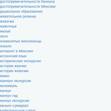
достопримечательности Канкуна
достопримечательности Мексики
дошкольное образование
жевательная резинка
жевачка
животные
жильё
заси
знаменитые мексиканцы
зокало
интернет в Мексике
испанский язык
исторические экскурсии
история жвачки
история жевачки
какао
какнкун экскурсии
калакмуль
канкун
канкун гид
канкун экскурсии
каньон сумидеро
кафедральный собор