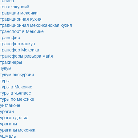
тонина
топ экскурсий
традиции мексики
традиционная кухня
традиционная мексиканская кухня
транспорт в Мексике
трансфер
трансфер канкун
трансфер Мексика
трансферы ривьера майя
трахинеры
Тулум
тулум экскурсии
туры
туры в Мексике
туры в чьяпасе
туры по мексике
уитлакоче
ураган
ураган дельта
ураганы
ураганы мексика
ушмаль