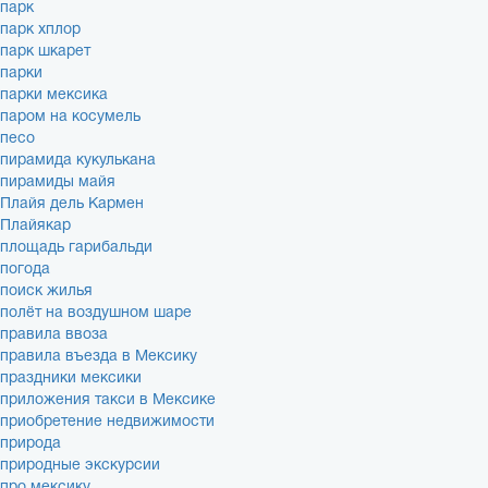
парк
парк хплор
парк шкарет
парки
парки мексика
паром на косумель
песо
пирамида кукулькана
пирамиды майя
Плайя дель Кармен
Плайякар
площадь гарибальди
погода
поиск жилья
полёт на воздушном шаре
правила ввоза
правила въезда в Мексику
праздники мексики
приложения такси в Мексике
приобретение недвижимости
природа
природные экскурсии
про мексику