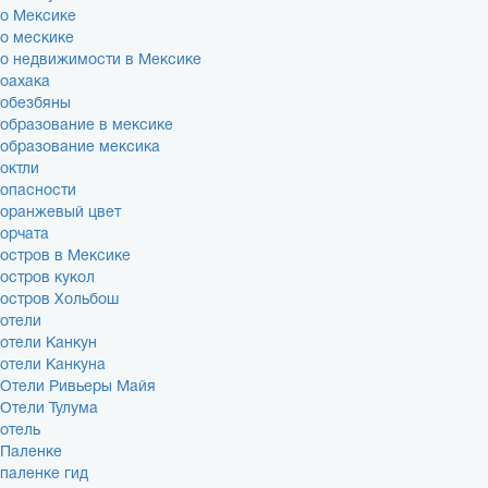
о Мексике
о мескике
о недвижимости в Мексике
оахака
обезбяны
образование в мексике
образование мексика
октли
опасности
оранжевый цвет
орчата
остров в Мексике
остров кукол
остров Хольбош
отели
отели Канкун
отели Канкуна
Отели Ривьеры Майя
Отели Тулума
отель
Паленке
паленке гид