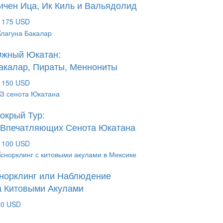
ичен Ица, Ик Киль и Вальядолид
 175 USD
жный Юкатан:
акалар, Пираты, Меннониты
 150 USD
окрый Тур:
 Впечатляющих Сенота Юкатана
 100 USD
норклинг или Наблюдение
а Китовыми Акулами
20 USD