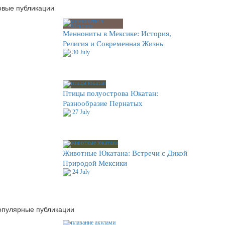
овые публикации
Меннониты в Мексике: История,
Религия и Современная Жизнь
30 July
Птицы полуострова Юкатан:
Разнообразие Пернатых
27 July
Животные Юкатана: Встречи с Дикой
Природой Мексики
24 July
опулярные публикации