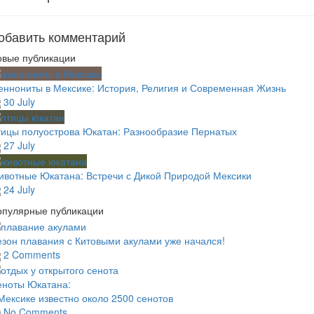
обавить комментарий
овые публикации
ннониты в Мексике: История, Религия и Современная Жизнь
30 July
тицы полуострова Юкатан: Разнообразие Пернатых
27 July
вотные Юкатана: Встречи с Дикой Природой Мексики
24 July
опулярные публикации
зон плавания с Китовыми акулами уже начался!
2 Comments
еноты Юкатана:
Мексике известно около 2500 сенотов
No Comments