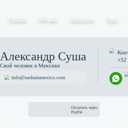
Главная
Обо мне
Экскурсии
Туры
Кон
Александр Суша
+52 
Свой человек в Мексике
info@sashainmexico.com