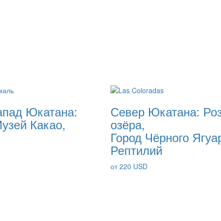
апад Юкатана:
Север Юкатана: Ро
узей Какао,
озёра,
Город Чёрного Ягуа
Рептилий
от 220 USD