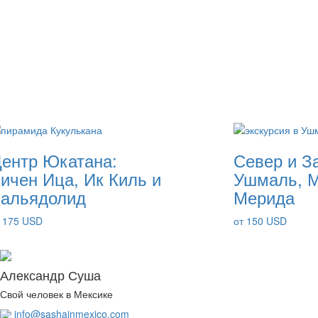
ентр Юкатана:
Север и З
ичен Ица, Ик Киль и
Ушмаль, М
альядолид
Мерида
 175 USD
от 150 USD
Александр Суша
Свой человек в Мексике
info@sashainmexico.com