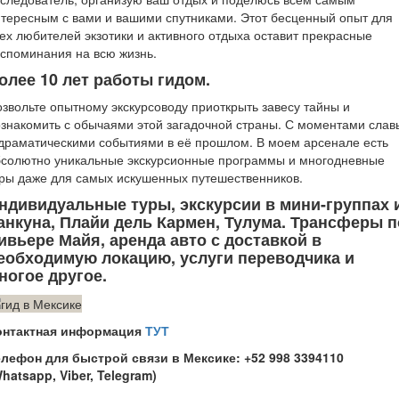
тересным с вами и вашими спутниками. Этот бесценный опыт для
ех любителей экзотики и активного отдыха оставит прекрасные
споминания на всю жизнь.
олее 10 лет работы гидом.
звольте опытному экскурсоводу приоткрыть завесу тайны и
знакомить с обычаями этой загадочной страны. С моментами слав
драматическими событиями в её прошлом. В моем арсенале есть
бсолютно уникальные экскурсионные программы и многодневные
ры даже для самых искушенных путешественников.
ндивидуальные туры, экскурсии в мини-группах 
анкуна, Плайи дель Кармен, Тулума. Трансферы п
ивьере Майя, аренда авто с доставкой в
еобходимую локацию, услуги переводчика и
ногое другое.
онтактная информация
ТУТ
елефон для быстрой связи в Мексике: +52 998 3394110
hatsapp, Viber, Telegram)