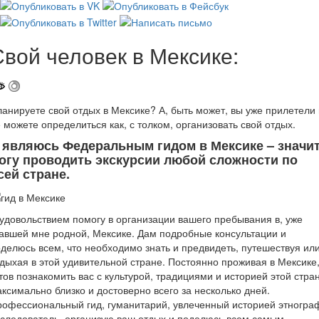
Свой человек в Мексике:
анируете свой отдых в Мексике? А, быть может, вы уже прилетели 
 можете определиться как, с толком, организовать свой отдых.
 являюсь Федеральным гидом в Мексике – значи
огу проводить экскурсии любой сложности по
сей стране.
удовольствием помогу в организации вашего пребывания в, уже
авшей мне родной, Мексике. Дам подробные консультации и
делюсь всем, что необходимо знать и предвидеть, путешествуя ил
дыхая в этой удивительной стране. Постоянно проживая в Мексике,
тов познакомить вас с культурой, традициями и историей этой стра
ксимально близко и достоверно всего за несколько дней.
офессиональный гид, гуманитарий, увлеченный историей этногра
следователь, организую ваш отдых и поделюсь всем самым