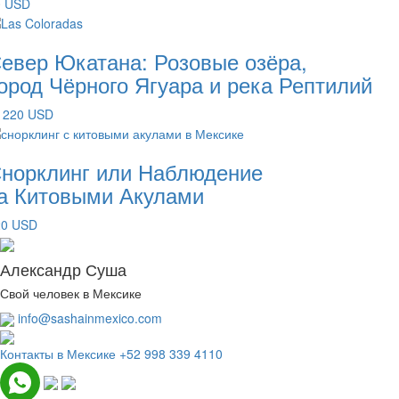
0 USD
евер Юкатана: Розовые озёра,
ород Чёрного Ягуара и река Рептилий
 220 USD
норклинг или Наблюдение
а Китовыми Акулами
20 USD
Александр Суша
Свой человек в Мексике
info@sashainmexico.com
Контакты в Мексике
+52 998 339 4110