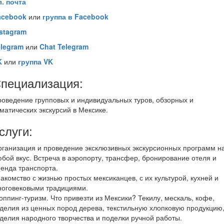
. почта
acebook
или
группа в
Facebook
nstagram
elegram
или
Chat Telegram
K
или
группа VK
пециализация:
оведение групповых и индивидуальных туров, обзорных и
матических экскурсий в Мексике.
слуги:
ганизация и проведение эксклюзивных экскурсионных программ н
бой вкус. Встреча в аэропорту, трансфер, бронирование отеля и
енда транспорта.
акомство с жизнью простых мексиканцев, с их культурой, кухней и
ноговековыми традициями.
ппинг-туризм. Что привезти из Мексики? Текилу, мескаль, кофе,
делия из ценных пород дерева, текстильную хлопковую продукцию
делия народного творчества и поделки ручной работы.