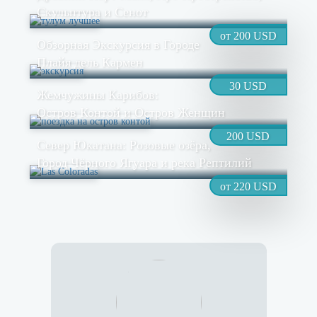
Скульптура и Сенот
от 200 USD
Обзорная Экскурсия в Городе
Плайя дель Кармен
30 USD
Жемчужины Карибов:
Остров Контой и Остров Женщин
200 USD
Север Юкатана: Розовые озёра,
Город Чёрного Ягуара и река Рептилий
от 220 USD