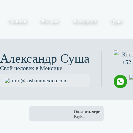
Главная
Обо мне
Экскурсии
Туры
Кон
Александр Суша
+52 
Свой человек в Мексике
info@sashainmexico.com