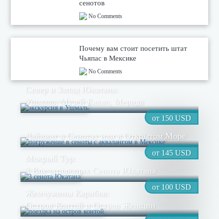
сенотов
No Comments
Почему вам стоит посетить штат
Чьяпас в Мексике
No Comments
Север и Запад Юкатана:
Ушмаль, Музей Какао, Мерида
от 150 USD
Дайвинг в Cенотах или в Открытом Море
от 145 USD
Мокрый Тур:
3 Впечатляющих Сенота Юкатана
от 100 USD
Жемчужины Карибов:
Остров Контой и Остров Женщин